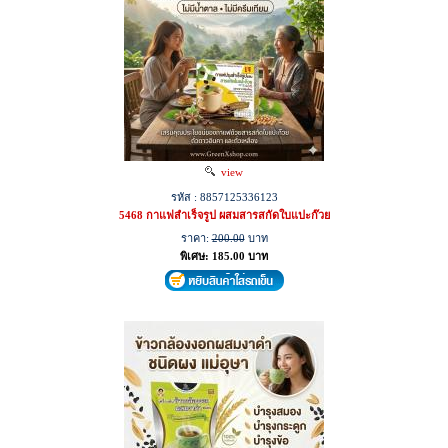
view
รหัส : 8857125336123
5468 กาแฟสำเร็จรูป ผสมสารสกัดใบแปะก๊วย
ราคา:
200.00
บาท
พิเศษ: 185.00 บาท