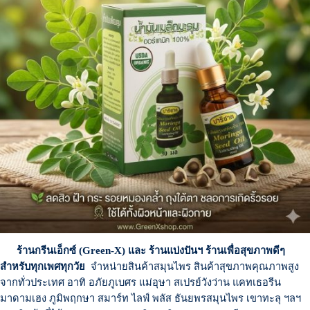
ร้านกรีนเอ็กซ์ (Green-X) และ ร้านแบ่งปันฯ ร้านเพื่อสุขภาพดีๆ
สำหรับทุกเพศทุกวัย
จำหน่ายสินค้าสมุนไพร สินค้าสุขภาพคุณภาพสูง
จากทั่วประเทศ
อาทิ อภัยภูเบศร แม่อุษา สเปรย์วังว่าน
แคทเธอรีน
มาดามเฮง
ภูมิพฤกษา
สมาร์ท ไลฟ์ พลัส ธันยพรสมุนไพร
เขาทะลุ ฯลฯ