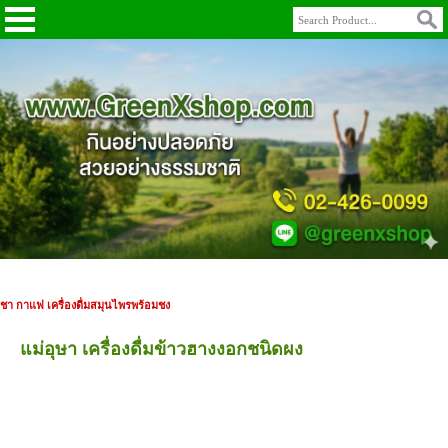
ชา กาแฟ เครื่องดื่มสมุนไพรพร้อมชง
แม่อุษา เครื่องดื่มข้าวฮางงอกชนิดผง