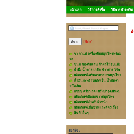
หน้าแรก
วิธีการสั่งซื้อ
วิธีการชำระเงิน
ค้นหาสินค้า
น้
[Help]
ชา กาแฟ เครื่องดื่มสมุนไพรพร้อม
ชง
ขนม ของกินเล่น ผักผลไม้อบแห้ง
น้ำผึ้ง น้ำตาล เกลือ ข้าวสาร โจ๊ก
ผลิตภัณฑ์เสริมอาหาร ยาสมุนไพร
น้ำมันมะพร้าวสกัดเย็น น้ำมันงา
สกัดเย็น
แชมพู ครีมนวด เซรั่มบำรุงเส้นผม
ผลิตภัณฑ์ปิดผมขาวสมุนไพร
ผลิตภัณฑ์สำหรับผิวหน้า
ผลิตภัณฑ์เพื่อบ้านและสัตว์เลี้ยง
สินค้าอื่นๆ
สำหรับสมาชิก Green-X
ชื่อผู้ใช้ :