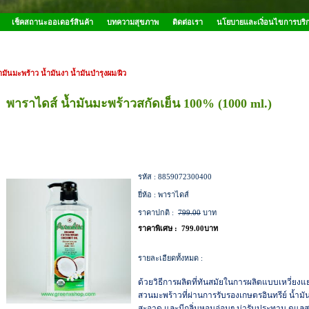
เช็คสถานะออเดอร์สินค้า
บทความสุขภาพ
ติดต่อเรา
นโยบายและเงิ่อนไขการบริ
ำมันมะพร้าว น้ำมันงา น้ำมันบำรุงผม/ผิว
พาราไดส์ น้ำมันมะพร้าวสกัดเย็น 100% (1000 ml.)
รหัส :
8859072300400
ยี่ห้อ :
พาราไดส์
ราคาปกติ :
799.00
บาท
ราคาพิเศษ :
799.00บาท
รายละเอียดทั้งหมด :
ด้วยวิธีการผลิตที่ทันสมัยในการผลิตแบบเหวี่ยงแ
สวนมะพร้าวที่ผ่านการรับรองเกษตรอินทรีย์ น้ำม
สะอาด และมีกลิ่นหอมอ่อนๆ น่ารับประทาน ดูแล