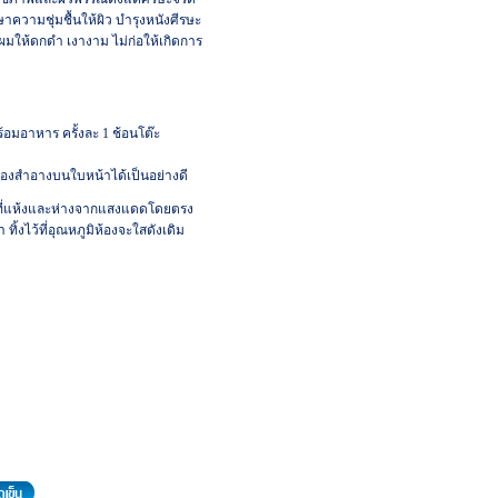
กษาความชุ่มชื้นให้ผิว บำรุงหนังศีรษะ
ผมให้ดกดำ เงางาม ไม่ก่อให้เกิดการ
้อมอาหาร ครั้งละ
1
ช้อนโต๊ะ
ื่องสำอางบนใบหน้าได้เป็นอย่างดี
ในที่แห้งและห่างจากแสงแดดโดยตรง
 ทิ้งไว้ที่อุณหภูมิห้องจะใสดังเดิม