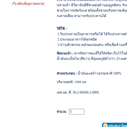
[
คลิกเพื่อดูภาพขยาย]
ปลายเท้า มีวิตามินอีที่ช่วยต่อต้านอนุมูลอิสระ รั
ช่วยในการขจัดรังแค พร้อมทั้งช่วยปรับสภาพเส้น
ระคายเคือง
สามารถรับประทานได้
วิธีใช้
:
1.
รับประทานเป็นอาหารเสริมได้ ได้รับประทานพร
2.
ประกอบอาหารได้ทุกชนิด
3.
บำรุงผิวพรรณ หมักผมก่อนสระ หรือเช็ดล้างเคร
ข้อแนะนำ
:
ควรปิดภาชนะที่ใส่ให้สนิท เก็บไว้
น้ำมันจะเป็นไข (สีขาว) ที่อุณหภูมิต่ำกว่า
23
องศา
ส่วนประกอบ
:
น้ำมันมะพร้าวธรรมชาติ
100%
ปริมาณสุทธิ:
1000
มล.
เลข อย. ที่: 50-2-06456-2-0001
จำนวน