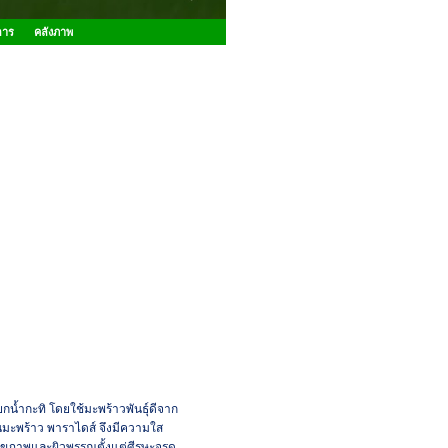
การ
คลังภาพ
ยกน้ำกะทิ โดยใช้มะพร้าวพันธุ์ดีจาก
ันมะพร้าว พาราไดส์ จึงมีความใส
สุขภาพและผิวพรรณตั้งแต่ศีรษะจรด