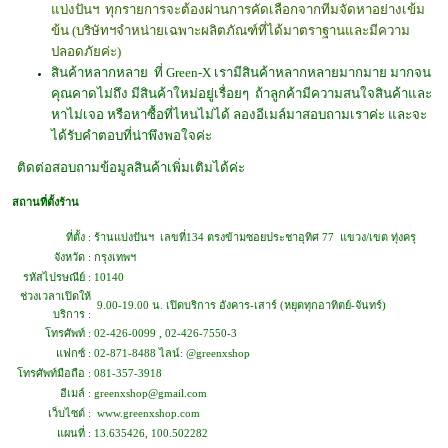
แบ่งปันฯ ทุกรายการจะต้องผ่านการคัดเลือกจากทีมจัดหาอย่างเข้ม
ข้น (บริษัทฯจำหน่ายเฉพาะผลิตภัณฑ์ที่ได้มาตราฐานและมีความ
ปลอดภัยค่ะ)
สินค้าหลากหลาย ที่ Green-X เรามีสินค้าหลากหลายมากมาย มากจน
คุณคาดไม่ถึง มีสินค้าใหม่อยู่เรื่อยๆ ถ้าลูกค้ามีความสนใจสินค้าและ
หาไม่เจอ หรือหาซื้อที่ไหนไม่ได้ ลองอีเมล์มาสอบถามเราค่ะ และจะ
ได้รับคำตอบที่น่าพึงพอใจค่ะ
ติดต่อสอบถามข้อมูลสินค้าเพิ่มเติมได้ค่ะ
สถานที่ตั้งร้าน
ที่ตั้ง :
ร้านแบ่งปันฯ เลขที่134 ตรงข้ามซอยประชาอุทิศ 77 แขวง/เขต ทุ่งครุ
จังหวัด :
กรุงเทพฯ
รหัสไปรษณีย์ :
10140
ช่วงเวลาเปิดให้
9.00-19.00 น. เปิดบริการ อังคาร-เสาร์ (หยุดทุกอาทิตย์-จันทร์)
บริการ :
โทรศัพท์ :
02-426-0099 , 02-426-7550-3
แฟกซ์ :
02-871-8488 ไลน์: @greenxshop
โทรศัพท์มือถือ :
081-357-3918
อีเมล์ :
greenxshop@gmail.com
เว็บไซต์ :
www.greenxshop.com
แผนที่ :
13.635426, 100.502282