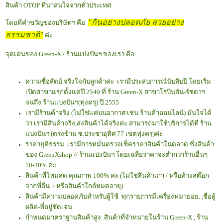
สินค้า OTOP ที่น่าสนใจจากทั่วประเทศ
"กินอย่างปลอดภัย สวยอย่าง
โดยที่คำขวัญของบริษัทฯ คือ
ธรรมชาติ"
ค่ะ
จุดเด่นของ Green-X / ร้านแบ่งปันฯ ของเรา คือ
ความซื่อสัตย์ จริงใจกับลูกค้าค่ะ เรามีประสบการณ์นับสิบปี โดยเริ่ม
เปิดสาขาแรกตั้งแต่ปี 2540 ที่ ร้าน Green-X สาขาโรบินสัน-รัชดาฯ
จนถึง ร้านแบ่งปันฯ(ทุ่งครุ) ปี 2555
เรามีร้านค้าจริง (ไม่ใช่แค่บนอากาศ เช่น ร้านค้าออนไลน์) มั่นใจได้
ว่า เรามีสินค้าจริง,ส่งสินค้าได้จริงค่ะ สามารถมาใช้บริการได้ที่ ร้าน
แบ่งปันฯ (ตรงข้าม ซ.ประชาอุทิศ 77 เขตทุ่งครุ)ค่ะ
ราคายุติธรรม เรามีการหมั่นตรวจเช็คราคาสินค้าในตลาด ซึ่งสินค้า
ของ GreenXshop // ร้านแบ่งปันฯ โดยเฉลี่ยราคาจะต่ำกว่าร้านอื่นๆ
10-30% ค่ะ
สินค้าที่ใหม่สด คุณภาพ 100% ค่ะ (ไม่ใช่สินค้าเก่า / หรือค้างสต๊อก
จากที่อื่น / หรือสินค้าใกล้หมดอายุ)
สินค้ามีความปลอดภัยสำหรับผู้ใช้ ทุกรายการมีเครื่องหมายอย. ,ชื่อผู้
ผลิต-ที่อยู่ชัดเจน
กำหนดมาตราฐานสินค้าสูง สินค้าที่จำหน่ายในร้าน Green-X , ร้าน