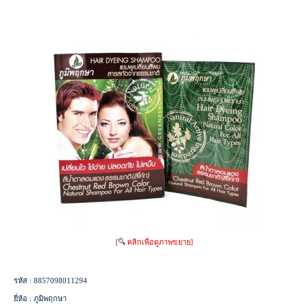
[
คลิกเพื่อดูภาพขยาย]
รหัส :
8857098011294
ยี่ห้อ :
ภูมิพฤกษา