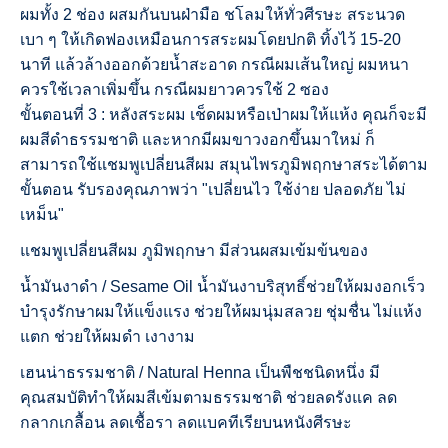
ผมทั้ง 2 ช่อง ผสมกันบนฝ่ามือ ชโลมให้ทั่วศีรษะ สระนวด
เบา ๆ ให้เกิดฟองเหมือนการสระผมโดยปกติ ทิ้งไว้ 15-20
นาที แล้วล้างออกด้วยน้ำสะอาด กรณีผมเส้นใหญ่ ผมหนา
ควรใช้เวลาเพิ่มขึ้น กรณีผมยาวควรใช้ 2 ซอง
ขั้นตอนที่ 3 : หลังสระผม เช็ดผมหรือเป่าผมให้แห้ง คุณก็จะมี
ผมสีดำธรรมชาติ และหากมีผมขาวงอกขึ้นมาใหม่ ก็
สามารถใช้แชมพูเปลี่ยนสีผม สมุนไพรภูมิพฤกษาสระได้ตาม
ขั้นตอน รับรองคุณภาพว่า "เปลี่ยนไว ใช้ง่าย ปลอดภัย ไม่
เหม็น"
แชมพูเปลี่ยนสีผม ภูมิพฤกษา มีส่วนผสมเข้มข้นของ
น้ำมันงาดำ / Sesame Oil น้ำมันงาบริสุทธิ์ช่วยให้ผมงอกเร็ว
บำรุงรักษาผมให้แข็งแรง ช่วยให้ผมนุ่มสลวย ชุ่มชื่น ไม่แห้ง
แตก ช่วยให้ผมดำ เงางาม
เฮนน่าธรรมชาติ / Natural Henna เป็นพืชชนิดหนึ่ง มี
คุณสมบัติทำให้ผมสีเข้มตามธรรมชาติ ช่วยลดรังแค ลด
กลากเกลื้อน ลดเชื้อรา ลดแบคทีเรียบนหนังศีรษะ