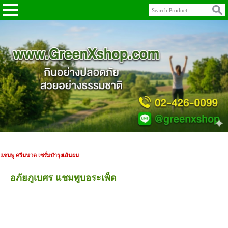
แชมพู ครีมนวด เซรั่มบำรุงเส้นผม
อภัยภูเบศร แชมพูบอระเพ็ด