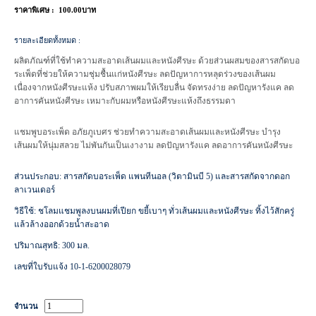
ราคาพิเศษ :
100.00บาท
รายละเอียดทั้งหมด :
ผลิตภัณฑ์ที่ใช้ทำความสะอาดเส้นผมและหนังศีรษะ ด้วยส่วนผสมของสารสกัดบอ
ระเพ็ดที่ช่วยให้ความชุ่มชื้นแก่หนังศีรษะ ลดปัญหาการหลุดร่วงของเส้นผม
เนื่องจากหนังศีรษะแห้ง ปรับสภาพผมให้เรียบลื่น จัดทรงง่าย ลดปัญหารังแค ลด
อาการคันหนังศีรษะ เหมาะกับผมหรือหนังศีรษะแห้งถึงธรรมดา
แชมพูบอระเพ็ด อภัยภูเบศร ช่วยทำความสะอาดเส้นผมและหนังศีรษะ บำรุง
เส้นผมให้นุ่มสลวย ไม่พันกันเป็นเงางาม ลดปัญหารังแค ลดอาการคันหนังศีรษะ
ส่วนประกอบ: สารสกัดบอระเพ็ด แพนทีนอล (วิตามินบี 5) และสารสกัดจากดอก
ลาเวนเดอร์
วิธีใช้: ชโลมแชมพูลงบนผมที่เปียก ขยี้เบาๆ ทั่วเส้นผมและหนังศีรษะ ทิ้งไว้สักครู่
แล้วล้างออกด้วยน้ำสะอาด
ปริมาณสุทธิ: 300 มล.
เลขที่ใบรับแจ้ง 10-1-6200028079
จำนวน